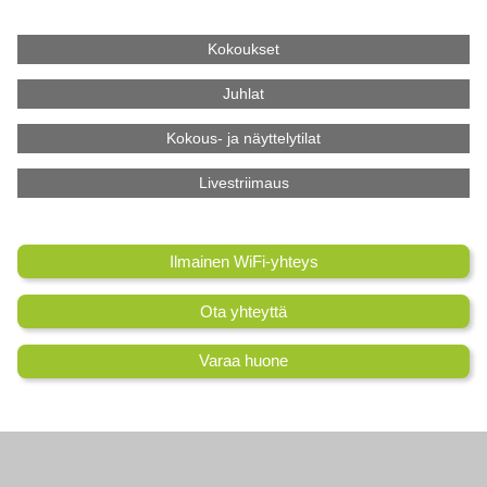
Kokoukset
Juhlat
Kokous- ja näyttelytilat
Livestriimaus
Ilmainen WiFi-yhteys
Ota yhteyttä
Varaa huone