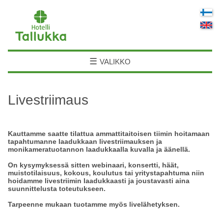
☰
VALIKKO
Livestriimaus
Kauttamme saatte tilattua ammattitaitoisen tiimin hoitamaan
tapahtumanne laadukkaan livestriimauksen ja
monikameratuotannon laadukkaalla kuvalla ja äänellä.
On kysymyksessä sitten webinaari, konsertti, häät,
muistotilaisuus, kokous, koulutus tai yritystapahtuma niin
hoidamme livestriimin laadukkaasti ja joustavasti aina
suunnittelusta toteutukseen.
Tarpeenne mukaan tuotamme myös livelähetyksen.