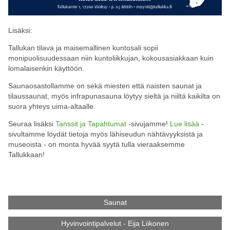
Lisäksi:
Tallukan tilava ja maisemallinen kuntosali sopii
monipuolisuudessaan niin kuntoliikkujan, kokousasiakkaan kuin
lomalaisenkin käyttöön.
Saunaosastollamme on sekä miesten että naisten saunat ja
tilaussaunat, myös infrapunasauna löytyy sieltä ja niiltä kaikilta on
suora yhteys uima-altaalle.
Seuraa lisäksi
Tanssit ja Tapahtumat
-sivujamme!
Lue lisää
-
sivultamme löydät tietoja myös lähiseudun nähtävyyksistä ja
museoista - on monta hyvää syytä tulla vieraaksemme
Tallukkaan!
Saunat
Hyvinvointipalvelut - Eija Liikonen