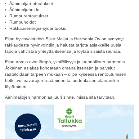
Äänimaljarentoutukset
Äänimaljahoidot
Rumpurentoutukset
Rumpuhoidot
Rakkausenergia-sydäntuokio
Eijan hyvinvointiritys Eijan Maljat ja Harmonia Oy on syntynyt
rakkaudesta hyvinvointiin ja halusta tarjota asiakkaille uusia
tapoja vahvistaa yhteyttä itseensä ja löytää sisäistä rauhaa.
Eijan arvoja ovat lämpö, yksilöllisyys ja luonnollinen harmonia.
Jokainen asiakas kohdataan omana itsenään ja palvelut
räätälöidään tarpeen mukaan – olipa kyseessä rentoutumisen
hetki, voimavarojen lisääminen tai uudenlaisen elämänilon
löytäminen.
Äänimaljojen harmoniaa juuri sinne, missä sitä tarvitaan.