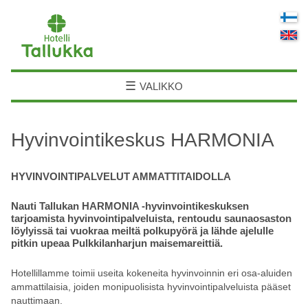
☰
VALIKKO
Hyvinvointikeskus HARMONIA
HYVINVOINTIPALVELUT AMMATTITAIDOLLA
Nauti Tallukan HARMONIA -hyvinvointikeskuksen
tarjoamista hyvinvointipalveluista, rentoudu saunaosaston
löylyissä tai vuokraa meiltä polkupyörä ja lähde ajelulle
pitkin upeaa Pulkkilanharjun maisemareittiä.
Hotellillamme toimii useita kokeneita hyvinvoinnin eri osa-aluiden
ammattilaisia, joiden monipuolisista hyvinvointipalveluista pääset
nauttimaan.