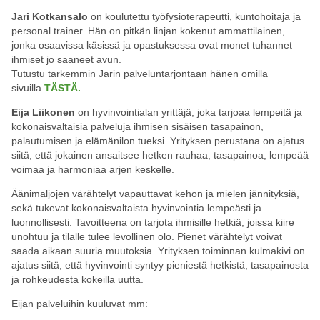
Jari Kotkansalo
on koulutettu työfysioterapeutti, kuntohoitaja ja
personal trainer. Hän on pitkän linjan kokenut ammattilainen,
jonka osaavissa käsissä ja opastuksessa ovat monet tuhannet
ihmiset jo saaneet avun.
Tutustu tarkemmin Jarin palveluntarjontaan hänen omilla
sivuilla
TÄSTÄ.
Eija Liikonen
on hyvinvointialan yrittäjä, joka tarjoaa lempeitä ja
kokonaisvaltaisia palveluja ihmisen sisäisen tasapainon,
palautumisen ja elämänilon tueksi. Yrityksen perustana on ajatus
siitä, että jokainen ansaitsee hetken rauhaa, tasapainoa, lempeää
voimaa ja harmoniaa arjen keskelle.
Äänimaljojen värähtelyt vapauttavat kehon ja mielen jännityksiä,
sekä tukevat kokonaisvaltaista hyvinvointia lempeästi ja
luonnollisesti. Tavoitteena on tarjota ihmisille hetkiä, joissa kiire
unohtuu ja tilalle tulee levollinen olo. Pienet värähtelyt voivat
saada aikaan suuria muutoksia. Yrityksen toiminnan kulmakivi on
ajatus siitä, että hyvinvointi syntyy pieniestä hetkistä, tasapainosta
ja rohkeudesta kokeilla uutta.
Eijan palveluihin kuuluvat mm: