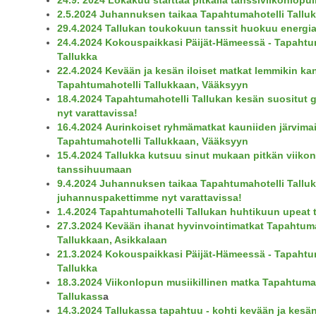
2.5.2024 Juhannuksen taikaa Tapahtumahotelli Tallu
29.4.2024 Tallukan toukokuun tanssit huokuu energi
24.4.2024 Kokouspaikkasi Päijät-Hämeessä - Tapahtu
Tallukka
22.4.2024 Kevään ja kesän iloiset matkat lemmikin ka
Tapahtumahotelli Tallukkaan, Vääksyyn
18.4.2024 Tapahtumahotelli Tallukan kesän suositut g
nyt varattavissa!
16.4.2024 Aurinkoiset ryhmämatkat kauniiden järvima
Tapahtumahotelli Tallukkaan, Vääksyyn
15.4.2024 Tallukka kutsuu sinut mukaan pitkän viiko
tanssihuumaan
9.4.2024 Juhannuksen taikaa Tapahtumahotelli Talluk
juhannuspakettimme nyt varattavissa!
1.4.2024 Tapahtumahotelli Tallukan huhtikuun upeat 
27.3.2024 Kevään ihanat hyvinvointimatkat Tapahtuma
Tallukkaan, Asikkalaan
21.3.2024 Kokouspaikkasi Päijät-Hämeessä - Tapahtu
Tallukka
18.3.2024 Viikonlopun musiikillinen matka Tapahtuma
Tallukass
a
14.3.2024 Tallukassa tapahtuu - kohti kevään ja kesä