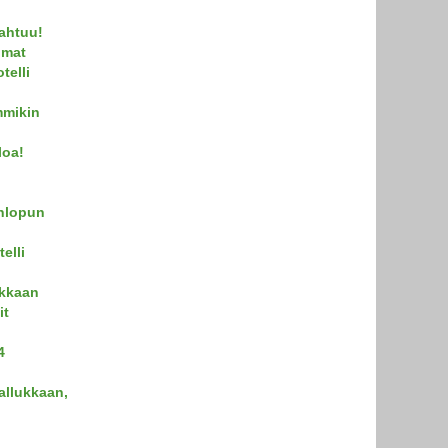
ahtuu!
umat
telli
mmikin
loa!
onlopun
elli
ukkaan
it
4
allukkaan,