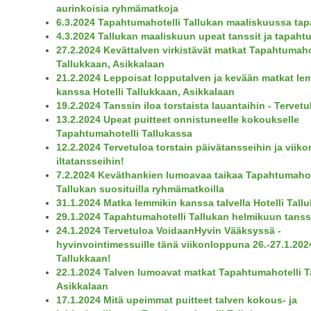
aurinkoisia ryhmämatkoja
6.3.2024 Tapahtumahotelli Tallukan maaliskuussa tap
4.3.2024 Tallukan maaliskuun upeat tanssit ja tapaht
27.2.2024 Kevättalven virkistävät matkat Tapahtumaho
Tallukkaan, Asikkalaan
21.2.2024 Leppoisat lopputalven ja kevään matkat le
kanssa Hotelli Tallukkaan, Asikkalaan
19.2.2024 Tanssin iloa torstaista lauantaihin - Tervetu
13.2.2024 Upeat puitteet onnistuneelle kokoukselle
Tapahtumahotelli Tallukassa
12.2.2024 Tervetuloa torstain päivätansseihin ja viik
iltatansseihin!
7.2.2024 Keväthankien lumoavaa taikaa Tapahtumahot
Tallukan suosituilla ryhmämatkoilla
31.1.2024 Matka lemmikin kanssa talvella Hotelli Tall
29.1.2024 Tapahtumahotelli Tallukan helmikuun tanss
24.1.2024 Tervetuloa VoidaanHyvin Vääksyssä -
hyvinvointimessuille tänä viikonloppuna 26.-27.1.202
Tallukkaan!
22.1.2024 Talven lumoavat matkat Tapahtumahotelli T
Asikkalaan
17.1.2024 Mitä upeimmat puitteet talven kokous- ja