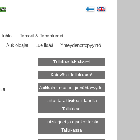
Juhlat
Tanssit & Tapahtumat
Aukioloajat
Lue lisää
Yhteydenottopyyntö
Tallukan lahjakortti
Kätevästi Tallukkaan!
Asikkalan museot ja nähtävyydet
ekä
Liikunta-aktiviteetit lähellä
Tallukkaa
Uutiskirjeet ja ajankohtaista
Tallukassa