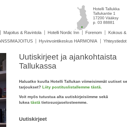
Hotelli Tallukka
Tallukantie 1
17200 Vääksy
p. 03 88881
Majoitus & Ravintola
Hotelli Nordic Inn
Forenom
Kokous & 
 TANSSIMAJOITUS
Hyvinvointikeskus HARMONIA
Yhteystiedot
Uutiskirjeet ja ajankohtaista
Tallukassa
Haluatko kuulla Hotelli Tallukan viimeisimmät uutiset s
tarjoukset?
Liity postituslistallemme tästä.
Voit myös tutustua alta uutiskirjeisiimme sekä
lukea
tästä
tietosuojaselosteemme.
Uutiskirjeet