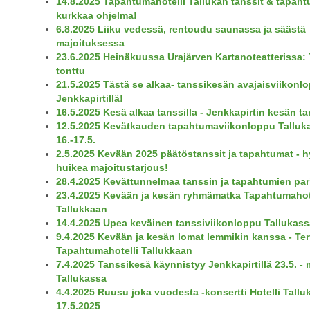
14.8.2025 Tapahtumahotelli Tallukan tanssit & tapaht
kurkkaa ohjelma!
6.8.2025 Liiku vedessä, rentoudu saunassa ja säästä
majoituksessa
23.6.2025 Heinäkuussa Urajärven Kartanoteatterissa:
tonttu
21.5.2025 Tästä se alkaa- tanssikesän avajaisviikonl
Jenkkapirtillä!
16.5.2025 Kesä alkaa tanssilla - Jenkkapirtin kesän ta
12.5.2025 Kevätkauden tapahtumaviikonloppu Talluk
16.-17.5.
2.5.2025 Kevään 2025 päätöstanssit ja tapahtumat -
huikea majoitustarjous!
28.4.2025 Kevättunnelmaa tanssin ja tapahtumien par
23.4.2025 Kevään ja kesän ryhmämatka Tapahtumahot
Tallukkaan
14.4.2025 Upea keväinen tanssiviikonloppu Tallukass
9.4.2025 Kevään ja kesän lomat lemmikin kanssa - Te
Tapahtumahotelli Tallukkaan
7.4.2025 Tanssikesä käynnistyy Jenkkapirtillä 23.5. - 
Tallukassa
4.4.2025 Ruusu joka vuodesta -konsertti Hotelli Tallu
17.5.2025