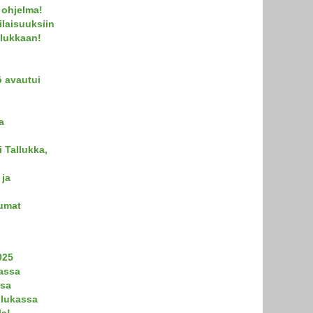
 ohjelma!
ilaisuuksiin
llukkaan!
ö avautui
a
 Tallukka,
 ja
tumat
025
kassa
ssa
llukassa
la!