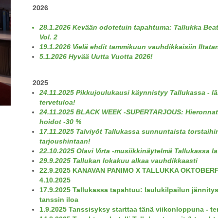
2026
28.1.2026 Kevään odotetuin tapahtuma: Tallukka Bea
Vol. 2
19.1.2026
Vielä ehdit tammikuun vauhdikkaisiin Iltata
5.1.2026 Hyvää Uutta Vuotta 2026!
2025
24.11.2025 Pikkujoulukausi käynnistyy Tallukassa - l
tervetuloa!
24.11.2025 BLACK WEEK -SUPERTARJOUS: Hieronnat
hoidot -30 %
17.11.2025
Talviyöt Tallukassa sunnuntaista torstaihi
tarjoushintaan!
22.10.2025
Olavi Virta -musiikkinäytelmä Tallukassa la
29.9.2025 Tallukan lokakuu alkaa vauhdikkaasti
22.9.2025 KANAVAN PANIMO X TALLUKKA OKTOBER
4.10.2025
17.9.2025 Tallukassa tapahtuu: laulukilpailun jännitys
tanssin iloa
1.9.2025 Tanssisyksy starttaa tänä viikonloppuna - te