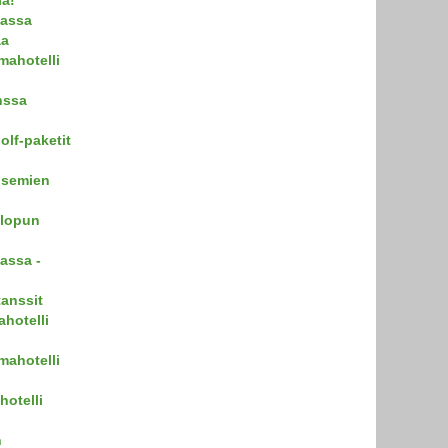
kassa
aa
mahotelli
nssa
olf-paketit
isemien
nlopun
assa -
tanssit
hotelli
mahotelli
hotelli
n