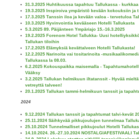
31.3.2025 Huhtikuussa tapahtuu Tallukassa - kurkkaa
19.3.2025 Inspiroiva ympäristö kevään kokouksiin ja t
17.3.2025 Tanssin iloa ja kevään valoa - tervetuloa Ta
10.3.2025 Hyvinvointia kevääseen Hotelli Tallukasta
5.3.2025 89. Päijänteen Ympäriajo 15.-16.3.2025
19.2.2025 Forenom Hotel Tallukka- Uusi hotelliyksikk
Tallukan tiloihin
17.2.2025 Elämyksiä kevättalveen Hotelli Tallukasta!
12.2.2025 Narinoita vai tositarinoita -musikaalikomedi
Tallukassa la 08.03.
6.2.2025 Kokouspaikka maisemalla - Tapahtumahotelli
Vääksy
3.2.2025 Tallukan helmikuun iltatanssit - Hyvää mieltä
vetreyttä talveen!
20.1.2025 Tallukan tammi-helmikuun tanssit ja tapah
2024
9.12.2024 Tallukan tanssit ja tapahtumat talvi-kevät 2
25.11.2024 Säihkyvää pikkujoulujen tunnelmaa Tallu
25.10.2024 Tunnelmalliset pikkujoulut Hotelli Talluka
14.10.2024.
26.-27.10.2024
NOSTALGIAFESTIVAALI
Ta
24.9. 2024 Lokakuu starttaa pitkällä tanssiviikonlopul