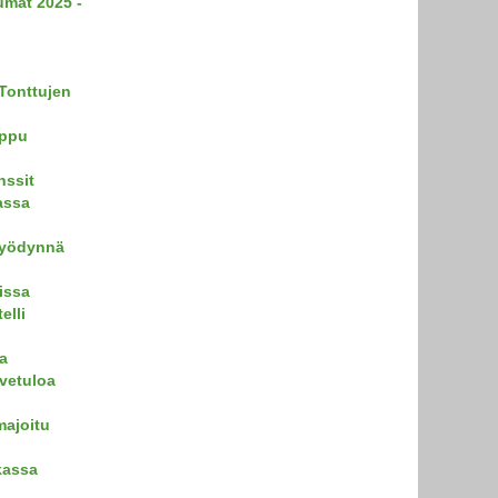
umat 2025 -
 Tonttujen
oppu
nssit
assa
 hyödynnä
issa
elli
a
rvetuloa
majoitu
kassa