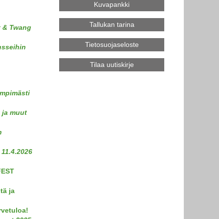
Kuvapankki
Tallukan tarina
t & Twang
Tietosuojaseloste
nsseihin
Tilaa uutiskirje
ämpimästi
 ja muut
n
 11.4.2026
FEST
tä ja
rvetuloa!