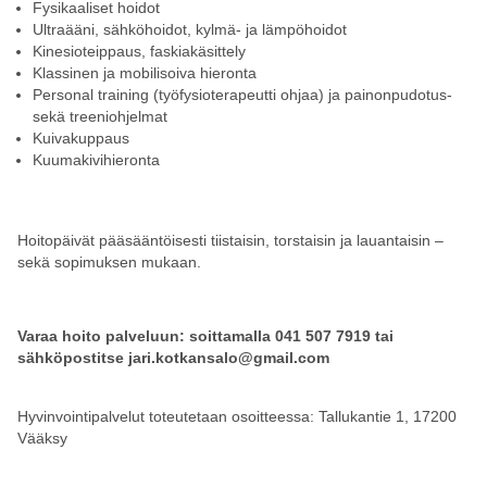
Fysikaaliset hoidot
Ultraääni, sähköhoidot, kylmä- ja lämpöhoidot
Kinesioteippaus, faskiakäsittely
Klassinen ja mobilisoiva hieronta
Personal training (työfysioterapeutti ohjaa) ja painonpudotus-
sekä treeniohjelmat
Kuivakuppaus
Kuumakivihieronta
Hoitopäivät pääsääntöisesti tiistaisin, torstaisin ja lauantaisin –
sekä sopimuksen mukaan.
Varaa hoito palveluun: soittamalla 041 507 7919 tai
sähköpostitse jari.kotkansalo@gmail.com
Hyvinvointipalvelut toteutetaan osoitteessa: Tallukantie 1, 17200
Vääksy