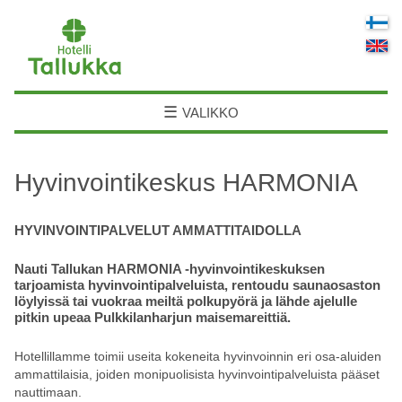
☰
VALIKKO
Hyvinvointikeskus HARMONIA
HYVINVOINTIPALVELUT AMMATTITAIDOLLA
Nauti Tallukan HARMONIA -hyvinvointikeskuksen
tarjoamista hyvinvointipalveluista, rentoudu saunaosaston
löylyissä tai vuokraa meiltä polkupyörä ja lähde ajelulle
pitkin upeaa Pulkkilanharjun maisemareittiä.
Hotellillamme toimii useita kokeneita hyvinvoinnin eri osa-aluiden
ammattilaisia, joiden monipuolisista hyvinvointipalveluista pääset
nauttimaan.