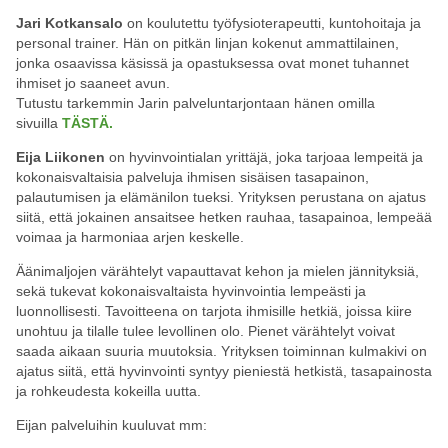
Jari Kotkansalo
on koulutettu työfysioterapeutti, kuntohoitaja ja
personal trainer. Hän on pitkän linjan kokenut ammattilainen,
jonka osaavissa käsissä ja opastuksessa ovat monet tuhannet
ihmiset jo saaneet avun.
Tutustu tarkemmin Jarin palveluntarjontaan hänen omilla
sivuilla
TÄSTÄ.
Eija Liikonen
on hyvinvointialan yrittäjä, joka tarjoaa lempeitä ja
kokonaisvaltaisia palveluja ihmisen sisäisen tasapainon,
palautumisen ja elämänilon tueksi. Yrityksen perustana on ajatus
siitä, että jokainen ansaitsee hetken rauhaa, tasapainoa, lempeää
voimaa ja harmoniaa arjen keskelle.
Äänimaljojen värähtelyt vapauttavat kehon ja mielen jännityksiä,
sekä tukevat kokonaisvaltaista hyvinvointia lempeästi ja
luonnollisesti. Tavoitteena on tarjota ihmisille hetkiä, joissa kiire
unohtuu ja tilalle tulee levollinen olo. Pienet värähtelyt voivat
saada aikaan suuria muutoksia. Yrityksen toiminnan kulmakivi on
ajatus siitä, että hyvinvointi syntyy pieniestä hetkistä, tasapainosta
ja rohkeudesta kokeilla uutta.
Eijan palveluihin kuuluvat mm: