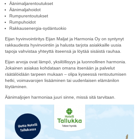
Äänimaljarentoutukset
Äänimaljahoidot
Rumpurentoutukset
Rumpuhoidot
Rakkausenergia-sydäntuokio
Eijan hyvinvointiritys Eijan Maljat ja Harmonia Oy on syntynyt
rakkaudesta hyvinvointiin ja halusta tarjota asiakkaille uusia
tapoja vahvistaa yhteyttä itseensä ja löytää sisäistä rauhaa.
Eijan arvoja ovat lämpö, yksilöllisyys ja luonnollinen harmonia.
Jokainen asiakas kohdataan omana itsenään ja palvelut
räätälöidään tarpeen mukaan – olipa kyseessä rentoutumisen
hetki, voimavarojen lisääminen tai uudenlaisen elämänilon
löytäminen.
Äänimaljojen harmoniaa juuri sinne, missä sitä tarvitaan.