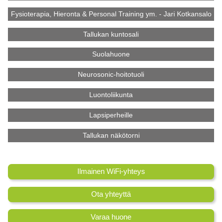
Fysioterapia, Hieronta & Personal Training ym. - Jari Kotkansalo
Tallukan kuntosali
Suolahuone
Neurosonic-hoitotuoli
Luontoliikunta
Lapsiperheille
Tallukan näkötorni
Ilmainen WiFi-yhteys
Ota yhteyttä
Varaa huone