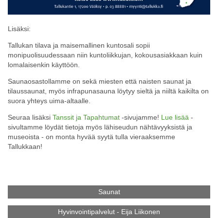
Lisäksi:
Tallukan tilava ja maisemallinen kuntosali sopii
monipuolisuudessaan niin kuntoliikkujan, kokousasiakkaan kuin
lomalaisenkin käyttöön.
Saunaosastollamme on sekä miesten että naisten saunat ja
tilaussaunat, myös infrapunasauna löytyy sieltä ja niiltä kaikilta on
suora yhteys uima-altaalle.
Seuraa lisäksi
Tanssit ja Tapahtumat
-sivujamme!
Lue lisää
-
sivultamme löydät tietoja myös lähiseudun nähtävyyksistä ja
museoista - on monta hyvää syytä tulla vieraaksemme
Tallukkaan!
Saunat
Hyvinvointipalvelut - Eija Liikonen